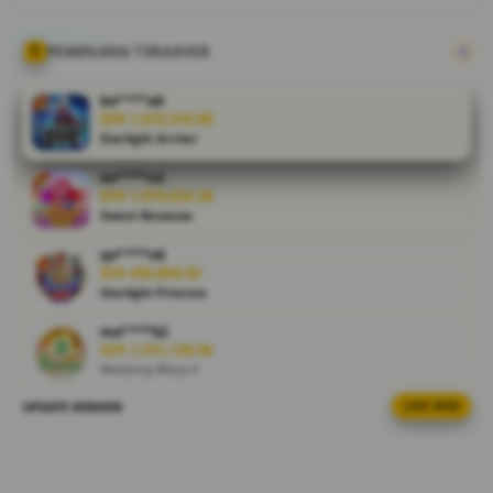
bijak untuk
menciptakan
setiap putaran
PEMENANG TERAKHIR
penuh
keuntungan.
be****a0
IDR 1,615,516.00
Starlight Archer
V
i
xo****n2
e
IDR 1,819,624.28
w
Sweet Bonanza
l
qo****n6
i
IDR 450,804.02
c
Starlight Princess
e
n
ma****k2
IDR 1,551,139.06
s
Mahjong Ways 2
e
d
UPDATE WINNER
LIVE FEED
zo****k6
e
IDR 1,649,193.02
t
Gates of Olympus
a
da****u7