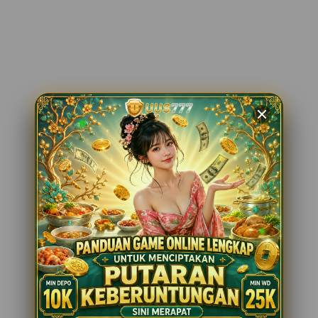
i
IDR 1,001,916.18
l
Sugar Rush
s
ar****o5
IDR 2,122,428.96
Mahjong Ways 2
ha****n2
IDR 1,439,798.64
Lucky Neko