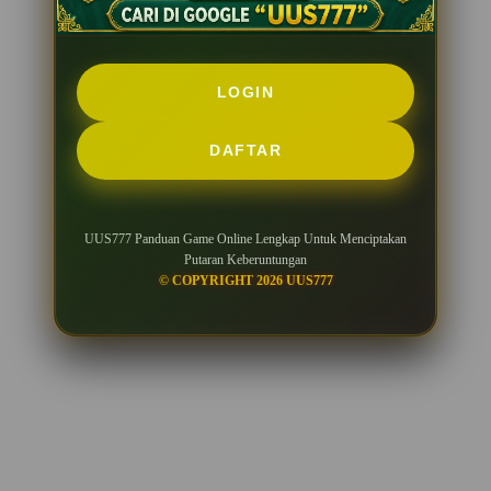
LOGIN
DAFTAR
UUS777 Panduan Game Online Lengkap Untuk Menciptakan
Putaran Keberuntungan
© COPYRIGHT 2026 UUS777